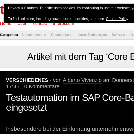
theserverside.de
Privacy & Cookies: This site uses cookies. By continuing to use this website, y
To find out more, including how to control cookies, see here:
Cookie Policy
Home
Über
Kontakt
Impressum
Categories:
Betriebssysteme
Datenbanken
Internet Technologien
Softwarearchit
Artikel mit dem Tag ‘Core 
- von
Alberto Vivenzio
am Donnersta
VERSCHIEDENES
17:45 -
0 Kommentare
Testautomation im SAP Core-B
eingesetzt
Insbesondere bei der Einführung unternehmenswe