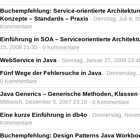
Buchempfehlung: Service-orientierte Architektur
Konzepte – Standards – Praxis
- Dienstag, Juli 8, 
Kommentare
Einführung in SOA – Serviceorientierte Architekt
15, 2008 21:35 -
0 Kommentare
WebService in Java
- Sonntag, Januar 27, 2008 23:4
Fünf Wege der Fehlersuche in Java
- Donnerstag, 
0 Kommentare
Java Generics – Generische Methoden, Klassen 
Mittwoch, Dezember 5, 2007 23:18 -
0 Kommentare
Eine kurze Einführung in db4o
- Donnerstag, Nove
Kommentare
Buchempfehlung: Design Patterns Java Workbo