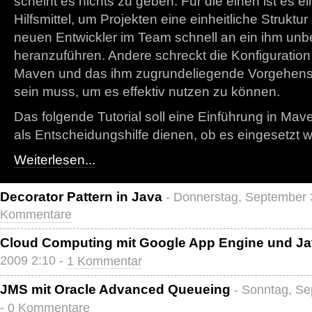
scheint es nichts zu geben. Für die einen ist es e
Hilfsmittel, um Projekten eine einheitliche Strukt
neuen Entwickler im Team schnell an ein ihm unb
heranzuführen. Andere schreckt die Konfiguration 
Maven und das ihm zugrundeliegende Vorgehens
sein muss, um es effektiv nutzen zu können.
Das folgende Tutorial soll eine Einführung in Mav
als Entscheidungshilfe dienen, ob es eingesetzt w
Weiterlesen...
Decorator Pattern in Java
- Donnerstag, September 
Kommentare
Cloud Computing mit Google App Engine und J
2009 2:10 -
1 Kommentar
JMS mit Oracle Advanced Queueing
- Sonntag, Se
-
0 Kommentare