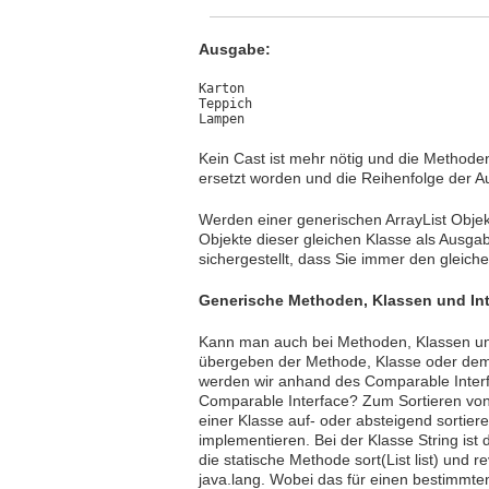
Ausgabe:
Karton

Teppich

Lampen
Kein Cast ist mehr nötig und die Methoden 
ersetzt worden und die Reihenfolge der A
Werden einer generischen ArrayList Obje
Objekte dieser gleichen Klasse als Ausgab
sichergestellt, dass Sie immer den glei
Generische Methoden, Klassen und Int
Kann man auch bei Methoden, Klassen und
übergeben der Methode, Klasse oder dem 
werden wir anhand des Comparable Inter
Comparable Interface? Zum Sortieren von 
einer Klasse auf- oder absteigend sortie
implementieren. Bei der Klasse String ist d
die statische Methode sort(List
list) und r
java.lang. Wobei das
für einen bestimmte