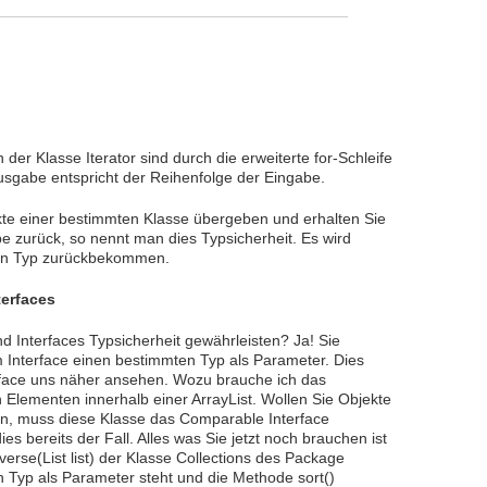
der Klasse Iterator sind durch die erweiterte for-Schleife
usgabe entspricht der Reihenfolge der Eingabe.
kte einer bestimmten Klasse übergeben und erhalten Sie
e zurück, so nennt man dies Typsicherheit. Es wird
chen Typ zurückbekommen.
erfaces
 Interfaces Typsicherheit gewährleisten? Ja! Sie
Interface einen bestimmten Typ als Parameter. Dies
face uns näher ansehen. Wozu brauche ich das
Elementen innerhalb einer ArrayList. Wollen Sie Objekte
ren, muss diese Klasse das Comparable Interface
ies bereits der Fall. Alles was Sie jetzt noch brauchen ist
everse(List
list) der Klasse Collections des Package
n Typ als Parameter steht und die Methode sort()