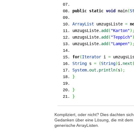
public
static
void
main
(
S
ArrayList
umzugsListe
=
n
umzugsListe.
add
(
"Karton"
)
umzugsListe.
add
(
"Teppich"
umzugsListe.
add
(
"Lampen"
)
for
(
Iterator
i
=
umzugsLis
String
s
=
(
String
)
i.
next
System
.
out
.
println
(
s
)
;
}
}
}
Kompliziert, oder nicht? Dies dachten sic
Gedanken über eine Lösung, die mit dem 
generische ArrayListen.