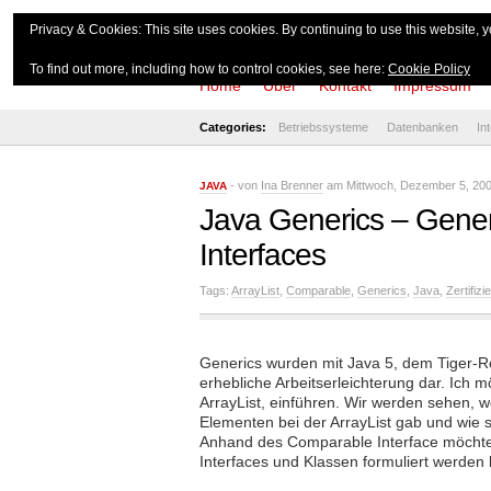
theserverside.d
Privacy & Cookies: This site uses cookies. By continuing to use this website, y
To find out more, including how to control cookies, see here:
Cookie Policy
Home
Über
Kontakt
Impressum
Categories:
Betriebssysteme
Datenbanken
In
- von
Ina Brenner
am Mittwoch, Dezember 5, 200
JAVA
Java Generics – Gene
Interfaces
Tags:
ArrayList
,
Comparable
,
Generics
,
Java
,
Zertifizi
Generics wurden mit Java 5, dem Tiger-Re
erhebliche Arbeitserleichterung dar. Ich
ArrayList, einführen. Wir werden sehen, 
Elementen bei der ArrayList gab und wie 
Anhand des Comparable Interface möchte
Interfaces und Klassen formuliert werden