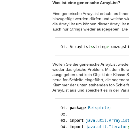
Was ist eine generische ArrayList?
Eine generische ArrayList erlaubt es Ihne
hinzugefügt werden dürfen und welche wi
die ArrayList um
können dieser ArrayList
auch nur Strings wieder ausgegeben. Die v
ArrayList
<
string
>
umzugsL
Wollen Sie die generische ArrayList wiede
wieder das gleiche Problem. Mit dem Itera
ausgegeben und kein Objekt der Klasse St
neue for-Schleife eingeführt, die sogenann
Klammer der unten stehenden for-Schleife 
ArrayList aus und speichert es in der Vari
package
Beispiele
;
import
java.util.ArrayLis
import
java.util.Iterator