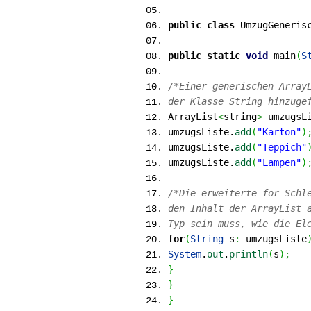
public
class
UmzugGeneris
public
static
void
main
(
S
/*Einer generischen Array
der Klasse String hinzuge
ArrayList
<
string
>
umzugsL
umzugsListe.
add
(
"Karton"
)
umzugsListe.
add
(
"Teppich"
umzugsListe.
add
(
"Lampen"
)
/*Die erweiterte for-Schl
den Inhalt der ArrayList 
Typ sein muss, wie die El
for
(
String
s
:
umzugsListe
System
.
out
.
println
(
s
)
;
}
}
}