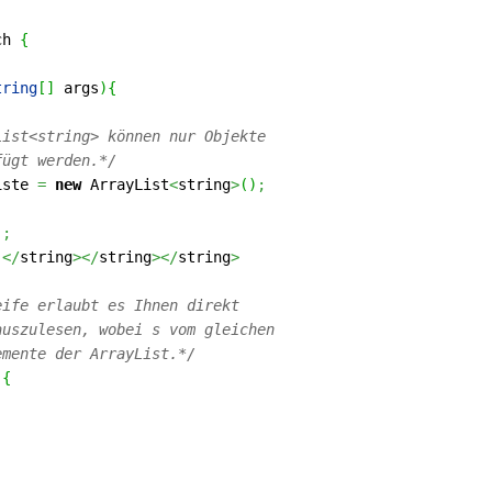
ch
{
tring
[
]
args
)
{
List<string> können nur Objekte
fügt werden.*/
iste
=
new
ArrayList
<
string
>
(
)
;
;
)
;
;</
string
></
string
></
string
>
eife erlaubt es Ihnen direkt
auszulesen, wobei s vom gleichen
emente der ArrayList.*/
)
{