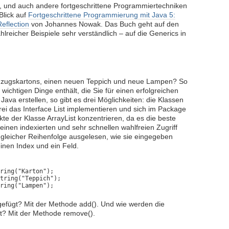
en, und auch andere fortgeschrittene Programmiertechniken
Blick auf
Fortgeschrittene Programmierung mit Java 5:
eflection
von Johannes Nowak. Das Buch geht auf den
hlreicher Beispiele sehr verständlich – auf die Generics in
zugskartons, einen neuen Teppich und neue Lampen? So
le wichtigen Dinge enthält, die Sie für einen erfolgreichen
ava erstellen, so gibt es drei Möglichkeiten: die Klassen
 drei das Interface List implementieren und sich im Package
ekte der Klasse ArrayList konzentrieren, da es die beste
 einen indexierten und sehr schnellen wahlfreien Zugriff
n gleicher Reihenfolge ausgelesen, wie sie eingegeben
inen Index und ein Feld.
ring("Karton");

tring("Teppich");

ring("Lampen");
gefügt? Mit der Methode add(). Und wie werden die
nt? Mit der Methode remove().