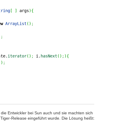
tring
[
]
args
)
{
ew
ArrayList
(
)
;
;
)
;
;
te.
iterator
(
)
;
i.
hasNext
(
)
;
)
{
(
)
;
h die Entwickler bei Sun auch und sie machten sich
Tiger-Release eingeführt wurde. Die Lösung heißt: