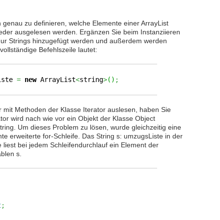
n genau zu definieren, welche Elemente einer ArrayList
eder ausgelesen werden. Ergänzen Sie beim Instanziieren
 nur Strings hinzugefügt werden und außerdem werden
ollständige Befehlszeile lautet:
iste
=
new
ArrayList
<
string
>
(
)
;
r mit Methoden der Klasse Iterator auslesen, haben Sie
tor wird nach wie vor ein Objekt der Klasse Object
ring. Um dieses Problem zu lösen, wurde gleichzeitig eine
te erweiterte for-Schleife. Das String s: umzugsListe in der
liest bei jedem Schleifendurchlauf ein Element der
ablen s.
t
;
;