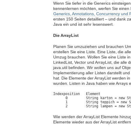
Wenn Sie tiefer in die Generics einsteig
kennenlernen möchten, werfen Sie einen 
Generics, Annotations, Concurrency und R
ersten 150 Seiten detailliert – und dank za
Java ein und ist sehr lesenswert.
Die ArrayList
Planen Sie umzuziehen und brauchen Um
erstellen Sie eine Liste. Eine Liste, die al
Umzug brauchen. Wollen Sie eine Liste in J
LinkedList, Vector und ArrayList, die alle
java.util befinden. Wir wollen uns auf Obj
Implementierung aller Listen darstellt und
hat. Die Elemente der ArrayList werden i
wurden. Listen in Java haben wie Arrays e
Indexposition   Element

      0         String karton = new St
      1         String teppich = new S
      2         String lampen = new St
Wie werden der ArrayList Elemente hinzu
Elemente wieder aus der ArrayList entfer