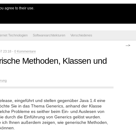
e
ou agree to their use.
ternet Technologien
Softwarearchitekturen
Verschiedenes
-->
7 23:18 -
0 Kommentare
rische Methoden, Klassen und
erung
lease, eingeführt und stellen gegenüber Java 1.4 eine
 möchte Sie in das Thema Generics, anhand der Klasse
welche Probleme es seither beim Ein- und Auslesen von
sie durch die Einführung von Generics gelöst wurden.
 ich Ihnen außerdem zeigen, wie generische Methoden,
 können.