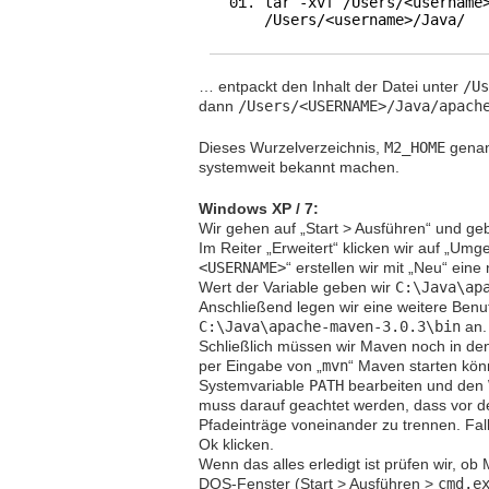
tar -xvf /Users/<username
/Users/<username>/Java/
… entpackt den Inhalt der Datei unter
/Us
dann
/Users/<USERNAME>/Java/apach
Dieses Wurzelverzeichnis,
M2_HOME
genan
systemweit bekannt machen.
Windows XP / 7:
Wir gehen auf „Start > Ausführen“ und ge
Im Reiter „Erweitert“ klicken wir auf „Um
<USERNAME>
“ erstellen wir mit „Neu“ ei
Wert der Variable geben wir
C:\Java\ap
Anschließend legen wir eine weitere Benut
C:\Java\apache-maven-3.0.3\bin
an.
Schließlich müssen wir Maven noch in de
per Eingabe von „
mvn
“ Maven starten kö
Systemvariable
PATH
bearbeiten und den 
muss darauf geachtet werden, dass vor 
Pfadeinträge voneinander zu trennen. Fall
Ok klicken.
Wenn das alles erledigt ist prüfen wir, ob 
DOS-Fenster (Start > Ausführen >
cmd.e