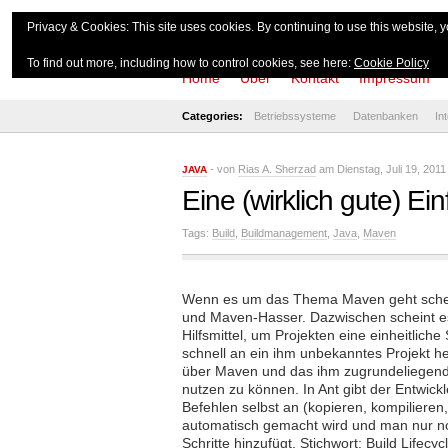
theserverside.d
Privacy & Cookies: This site uses cookies. By continuing to use this website, y
To find out more, including how to control cookies, see here:
Cookie Policy
Home
Über
Kontakt
Impressum
Categories:
Betriebssysteme
Datenbanken
In
- von
Rias A. Sherzad
am Dienstag, Juli 19, 2011
JAVA
Eine (wirklich gute) E
Tags:
Build
,
Buildmanagement
,
Java
,
Maven
Wenn es um das Thema Maven geht scheide
und Maven-Hasser. Dazwischen scheint es 
Hilfsmittel, um Projekten eine einheitlic
schnell an ein ihm unbekanntes Projekt he
über Maven und das ihm zugrundeliegend
nutzen zu können. In Ant gibt der Entwickle
Befehlen selbst an (kopieren, kompilieren
automatisch gemacht wird und man nur noc
Schritte hinzufügt. Stichwort: Build Lifec