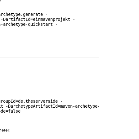
e
archetype:generate -
 -DartifactId=einmavenprojekt -
n-archetype-quickstart -
groupId=de.theserverside -
kt -DarchetypeArtifactId=maven-archetype-
ode=false
meter: