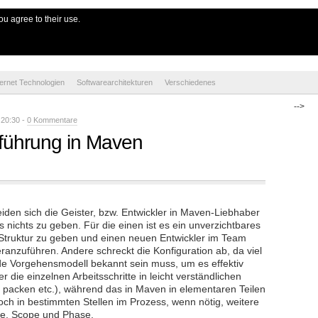
e
ou agree to their use.
ternet Technologien
Softwarearchitekturen
Verschiedenes
-->
 20:30 -
0 Kommentare
inführung in Maven
n sich die Geister, bzw. Entwickler in Maven-Liebhaber
nichts zu geben. Für die einen ist es ein unverzichtbares
he Struktur zu geben und einen neuen Entwickler im Team
ranzuführen. Andere schreckt die Konfiguration ab, da viel
e Vorgehensmodell bekannt sein muss, um es effektiv
r die einzelnen Arbeitsschritte in leicht verständlichen
, packen etc.), während das in Maven in elementaren Teilen
h in bestimmten Stellen im Prozess, wenn nötig, weitere
ycle, Scope und Phase.