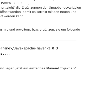
 Maven 3.0.3...
„.
ster „sieht“ die Ergänzungen der Umgebungsvariablen
öffnet werden ,damit es korrekt mit den neuen und
ert werden kann.
ashrc
und erweitern, bzw. ergänzen, sie um folgende
ername>/Java/apache-maven-3.0.3
n:....
nd legen jetzt ein einfaches Maven-Projekt an: