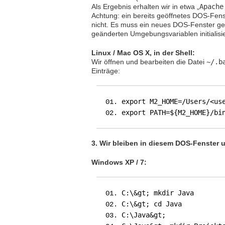
Als Ergebnis erhalten wir in etwa „
Apache
Achtung: ein bereits geöffnetes DOS-Fen
nicht. Es muss ein neues DOS-Fenster ge
geänderten Umgebungsvariablen initialisi
Linux / Mac OS X, in der Shell:
Wir öffnen und bearbeiten die Datei
~/.b
Einträge:
export M2_HOME=/Users/<us
export PATH=${M2_HOME}/bi
3. Wir bleiben in diesem DOS-Fenster u
Windows XP / 7:
C:\&gt; mkdir Java
C:\&gt; cd Java
C:\Java&gt;