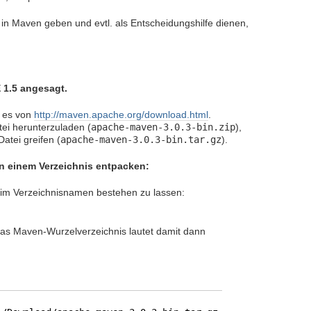
g in Maven geben und evtl. als Entscheidungshilfe dienen,
 1.5 angesagt.
n es von
http://maven.apache.org/download.html
.
tei herunterzuladen (
apache-maven-3.0.3-bin.zip
),
atei greifen (
apache-maven-3.0.3-bin.tar.gz
).
in einem Verzeichnis entpacken:
 im Verzeichnisnamen bestehen zu lassen:
Das Maven-Wurzelverzeichnis lautet damit dann