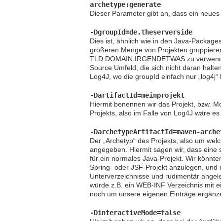
archetype:generate
Dieser Parameter gibt an, dass ein neues
-DgroupId=de.theserverside
Dies ist, ähnlich wie in den Java-Packages
größeren Menge von Projekten gruppieren 
TLD.DOMAIN.IRGENDETWAS zu verwenden. A
Source Umfeld, die sich nicht daran halt
Log4J, wo die groupId einfach nur „log4j“ l
-DartifactId=meinprojekt
Hiermit benennen wir das Projekt, bzw. Mo
Projekts, also im Falle von Log4J wäre es z
-DarchetypeArtifactId=maven-arche
Der „Archetyp“ des Projekts, also um welch
angegeben. Hiermit sagen wir, dass eine 
für ein normales Java-Projekt. Wir könnt
Spring- oder JSF-Projekt anzulegen, und 
Unterverzeichnisse und rudimentär angele
würde z.B. ein WEB-INF Verzeichnis mit e
noch um unsere eigenen Einträge ergän
-DinteractiveMode=false