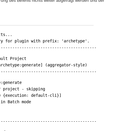
hrung des Befehls nichts weiter abgefragt werden und der
cts...
ry for plugin with prefix: 'archetype'.
------------------------------------------
ault Project
chetype:generate] (aggregator-style)
------------------------------------------
e:generate
r project - skipping
e {execution: default-cli}]
 in Batch mode
------------------------------------------