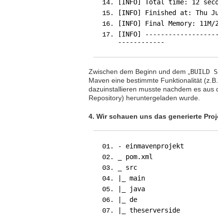
[INFO] Total time: 12 sec
[INFO] Finished at: Thu J
[INFO] Final Memory: 11M/
[INFO] ------------------
------------
Zwischen dem Beginn und dem „
BUILD S
Maven eine bestimmte Funktionalität (z.B. 
dazuinstallieren musste nachdem es aus 
Repository) heruntergeladen wurde.
4. Wir schauen uns das generierte Proj
- einmavenprojekt
_ pom.xml
_ src
|_ main
|_ java
|_ de
|_ theserverside