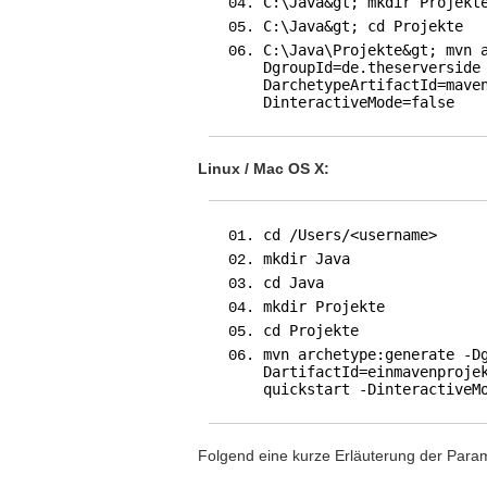
C:\Java&gt; mkdir Projekt
C:\Java&gt; cd Projekte
C:\Java\Projekte&gt; mvn 
DgroupId=de.theserverside
DarchetypeArtifactId=mave
DinteractiveMode=false
Linux / Mac OS X:
cd /Users/<username>
mkdir Java
cd Java
mkdir Projekte
cd Projekte
mvn archetype:generate -D
DartifactId=einmavenproje
quickstart -DinteractiveM
Folgend eine kurze Erläuterung der Para