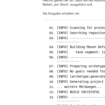
Hiermit geben wir an, dass bei der Ausfü
Befehl „am Stück“ ausgeführt soll.
Als Ausgabe erhalten wir:
[INFO] Scanning for proje
[INFO] Searching reposito
[INFO] ------------------
------------
[INFO] Building Maven Def
[INFO] task-segment: [ar
[INFO] ------------------
------------
[INFO] Preparing archetyp
[INFO] No goals needed fo
[INFO] [archetype:generat
[INFO] Generating project
... weitere Meldungen...
[INFO] BUILD SUCCESSFUL
[INFO] ------------------
------------