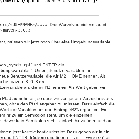
>/Download/apache-maven-3.0.3-bin.tar.gz
ers/<USERNAME>/Java
. Das Wurzelverzeichnis lautet
e-maven-3.0.3
.
nt, müssen wir jetzt noch über eine Umgebungsvariable
ben „
sysdm.cpl
“ und ENTER ein.
gebungsvariablen“. Unter „Benutzervariablen für
ne neue Benutzervariable, die wir M2_HOME nennen. Als
ache-maven-3.0.3
an
zervariable an, die wir
M2
nennen. Als Wert geben wir
n Pfad aufnehmen, so dass wir von jedem Verzeichnis aus
nnen, ohne den Pfad angeben zu müssen. Dazu einfach die
Wert der Variablen um den Eintrag
%M2%
ergänzen. Es
dem
%M2%
ein Semikolon steht, um die einzelnen
s davor kein Semikolon steht: einfach hinzufügen und auf
Maven jetzt korrekt konfiguriert ist. Dazu gehen wir in ein
xe
und ENTER drücken) und tippen „
mvn --version
“ ein.