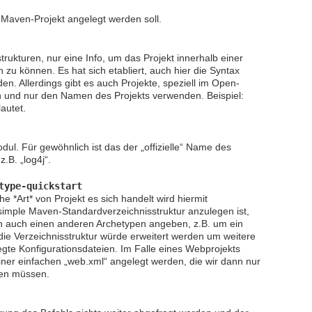
 Maven-Projekt angelegt werden soll.
trukturen, nur eine Info, um das Projekt innerhalb einer
zu können. Es hat sich etabliert, auch hier die Syntax
llerdings gibt es auch Projekte, speziell im Open-
en und nur den Namen des Projekts verwenden. Beispiel:
autet.
dul. Für gewöhnlich ist das der „offizielle“ Name des
.B. „log4j“.
type-quickstart
e *Art* von Projekt es sich handelt wird hiermit
simple Maven-Standardverzeichnisstruktur anzulegen ist,
en auch einen anderen Archetypen angeben, z.B. um ein
die Verzeichnisstruktur würde erweitert werden um weitere
gte Konfigurationsdateien. Im Falle eines Webprojekts
iner einfachen „web.xml“ angelegt werden, die wir dann nur
zen müssen.