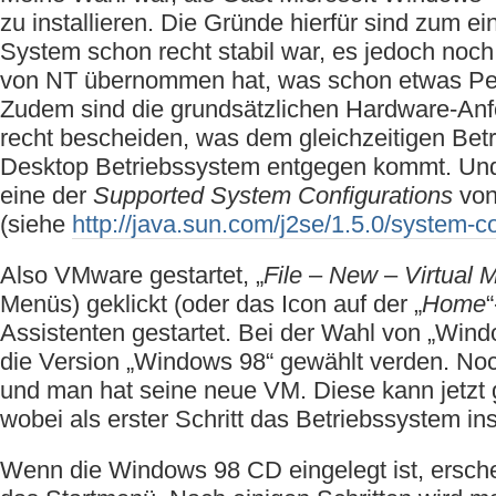
zu installieren. Die Gründe hierfür sind zum e
System schon recht stabil war, es jedoch noch 
von NT übernommen hat, was schon etwas Per
Zudem sind die grundsätzlichen Hardware-An
recht bescheiden, was dem gleichzeitigen Bet
Desktop Betriebssystem entgegen kommt. Und s
eine der
Supported System Configurations
von
(siehe
http://java.sun.com/j2se/1.5.0/system-c
Also VMware gestartet, „
File
–
New
–
Virtual 
Menüs) geklickt (oder das Icon auf der „
Home
Assistenten gestartet. Bei der Wahl von „Wind
die Version „Windows 98“ gewählt verden. Noc
und man hat seine neue VM. Diese kann jetzt 
wobei als erster Schritt das Betriebssystem inst
Wenn die Windows 98 CD eingelegt ist, ersche