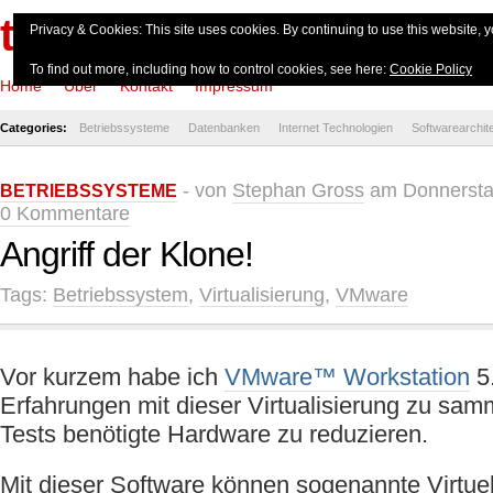
theserverside.de
Privacy & Cookies: This site uses cookies. By continuing to use this website, y
To find out more, including how to control cookies, see here:
Cookie Policy
Home
Über
Kontakt
Impressum
Categories:
Betriebssysteme
Datenbanken
Internet Technologien
Softwarearchit
- von
Stephan Gross
am Donnerstag
BETRIEBSSYSTEME
0 Kommentare
Angriff der Klone!
Tags:
Betriebssystem
,
Virtualisierung
,
VMware
Vor kurzem habe ich
VMware™ Workstation
5.
Erfahrungen mit dieser Virtualisierung zu sam
Tests benötigte Hardware zu reduzieren.
Mit dieser Software können sogenannte Virtue