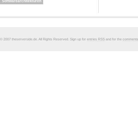
Softwarearchitekturen
© 2007 theserverside.de. All Rights Reserved. Sign up for
entries RSS
and for the
comment