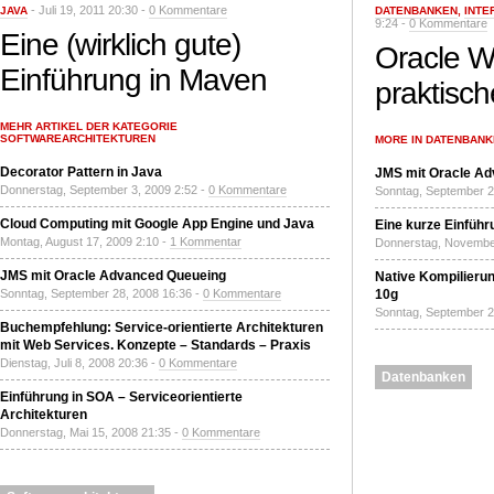
- Juli 19, 2011 20:30 -
0 Kommentare
JAVA
DATENBANKEN
,
INTE
9:24 -
0 Kommentare
Eine (wirklich gute)
Oracle W
Einführung in Maven
praktisch
MEHR ARTIKEL DER KATEGORIE
SOFTWAREARCHITEKTUREN
MORE IN DATENBAN
Decorator Pattern in Java
JMS mit Oracle A
Donnerstag, September 3, 2009 2:52 -
0 Kommentare
Sonntag, September 2
Cloud Computing mit Google App Engine und Java
Eine kurze Einführ
Montag, August 17, 2009 2:10 -
1 Kommentar
Donnerstag, November
JMS mit Oracle Advanced Queueing
Native Kompilierun
Sonntag, September 28, 2008 16:36 -
0 Kommentare
10g
Sonntag, September 2
Buchempfehlung: Service-orientierte Architekturen
mit Web Services. Konzepte – Standards – Praxis
Dienstag, Juli 8, 2008 20:36 -
0 Kommentare
Datenbanken
Einführung in SOA – Serviceorientierte
Architekturen
Donnerstag, Mai 15, 2008 21:35 -
0 Kommentare