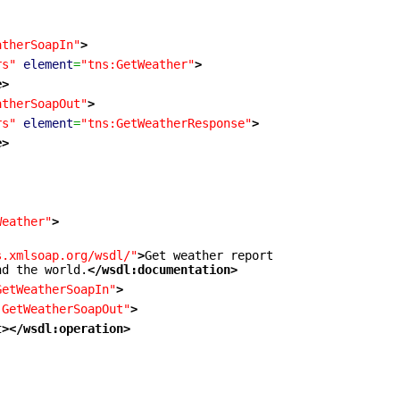
atherSoapIn"
>
rs"
element
=
"tns:GetWeather"
>
e
>
atherSoapOut"
>
rs"
element
=
"tns:GetWeatherResponse"
>
e
>
Weather"
>
s.xmlsoap.org/wsdl/"
>
Get weather report
nd the world.
</wsdl:documentation
>
GetWeatherSoapIn"
>
:GetWeatherSoapOut"
>
t
>
</wsdl:operation
>