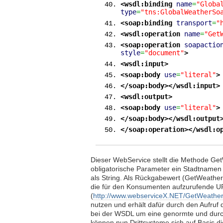
<wsdl:binding
name
=
"Globa
type
=
"tns:GlobalWeatherSo
<soap:binding
transport
=
"
<wsdl:operation
name
=
"Get
<soap:operation
soapactio
style
=
"document"
>
<wsdl:input
>
<soap:body
use
=
"literal"
>
</soap:body
>
</wsdl:input
>
<wsdl:output
>
<soap:body
use
=
"literal"
>
</soap:body
>
</wsdl:output
</soap:operation
>
</wsdl:o
Dieser WebService stellt die Methode Get
obligatorische Parameter ein Stadtname
als String. Als Rückgabewert (GetWeather
die für den Konsumenten aufzurufende UR
(
http://www.webserviceX.NET/GetWeathe
nutzen und erhält dafür durch den Aufruf
bei der WSDL um eine genormte und durch 
können nun Drittsysteme sich auf Basis di