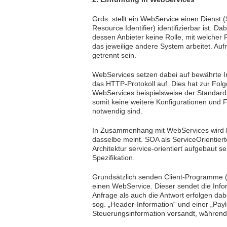
Grds. stellt ein WebService einen Dienst (
Resource Identifier) identifizierbar ist. 
dessen Anbieter keine Rolle, mit welche
das jeweilige andere System arbeitet. Auf
getrennt sein.
WebServices setzen dabei auf bewährte In
das HTTP-Protokoll auf. Dies hat zur Folg
WebServices beispielsweise der Standard
somit keine weitere Konfigurationen und 
notwendig sind.
In Zusammenhang mit WebServices wird hä
dasselbe meint. SOA als ServiceOrientierte
Architektur service-orientiert aufgebaut s
Spezifikation.
Grundsätzlich senden Client-Programme (
einen WebService. Dieser sendet die Inf
Anfrage als auch die Antwort erfolgen da
sog. „Header-Information“ und einer „Pay
Steuerungsinformation versandt, während 