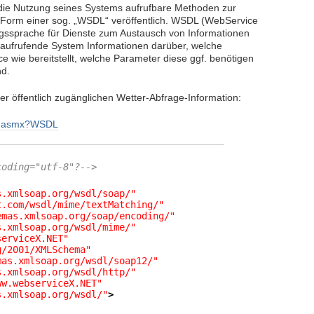
r die Nutzung seines Systems aufrufbare Methoden zur
 Form einer sog. „WSDL“ veröffentlich. WSDL (WebService
ngssprache für Dienste zum Austausch von Informationen
 aufrufende System Informationen darüber, welche
wie bereitstellt, welche Parameter diese ggf. benötigen
nd.
er öffentlich zugänglichen Wetter-Abfrage-Information:
er.asmx?WSDL
coding="utf-8"?-->
s.xmlsoap.org/wsdl/soap/"
t.com/wsdl/mime/textMatching/"
emas.xmlsoap.org/soap/encoding/"
s.xmlsoap.org/wsdl/mime/"
serviceX.NET"
g/2001/XMLSchema"
mas.xmlsoap.org/wsdl/soap12/"
s.xmlsoap.org/wsdl/http/"
ww.webserviceX.NET"
s.xmlsoap.org/wsdl/"
>