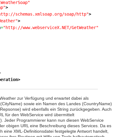
lWeatherSoap"
ap"
>
http://schemas.xmlsoap.org/soap/http"
>
Weather"
>
n
=
"http://www.webserviceX.NET/GetWeather"
>
peration
>
Weather zur Verfügung und erwartet dabei als
n (CityName) sowie ein Namen des Landes (CountryName)
Repsonse) wird ebenfalls ein String zurückgegeben. Auch
L für den WebService wird übermittelt
r
). Jeder Programmierer kann nun diesen WebService
 der obigen URL eine Beschreibung dieses Services. Da es
eine XML-Definitionsdatei festgelegte Antwort handelt,
eser ihre Routinen mit Hilfe von Tools halbautomatisch