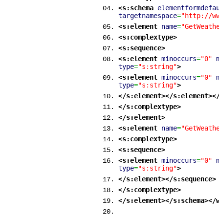
<s:schema
elementformdefa
targetnamespace
=
"http://w
<s:element
name
=
"GetWeath
<s:complextype
>
<s:sequence
>
<s:element
minoccurs
=
"0"
type
=
"s:string"
>
<s:element
minoccurs
=
"0"
type
=
"s:string"
>
</s:element
>
</s:element
>
<
</s:complextype
>
</s:element
>
<s:element
name
=
"GetWeath
<s:complextype
>
<s:sequence
>
<s:element
minoccurs
=
"0"
type
=
"s:string"
>
</s:element
>
</s:sequence
>
</s:complextype
>
</s:element
>
</s:schema
>
</