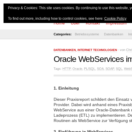
theserverside.d
Privacy & Cookies: This site uses cookies. By continuing to use this website, y
To find out more, including how to control cookies, see here:
Cookie Policy
Home
Über
Kontakt
Impressum
Categories:
Betriebssysteme
Datenbanken
In
- von
Chr
DATENBANKEN
,
INTERNET TECHNOLOGIEN
Oracle WebServices im
Tags:
HTTP
,
Oracle
,
PL/SQL
,
SOA
,
SOAP
,
SQL
,
WebS
1. Einleitung
Dieser Praxisreport schildert den Einsa
Provider. Dabei wird anhand eines Praxisb
WebService aus einer Oracle-Datenbank m
Ladeprozess (ETL) zu implementieren. Des
Routinen als WebService zur Verfügung st
2. Einführung in WebServices