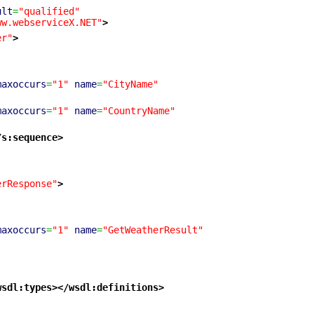
ult
=
"qualified"
ww.webserviceX.NET"
>
er"
>
maxoccurs
=
"1"
name
=
"CityName"
maxoccurs
=
"1"
name
=
"CountryName"
/s:sequence
>
erResponse"
>
maxoccurs
=
"1"
name
=
"GetWeatherResult"
wsdl:types
>
</wsdl:definitions
>