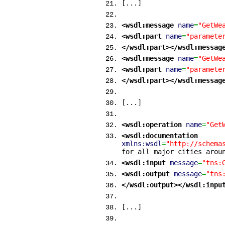
[...]
<wsdl:message
name
=
"GetWe
<wsdl:part
name
=
"paramete
</wsdl:part
>
</wsdl:messag
<wsdl:message
name
=
"GetWe
<wsdl:part
name
=
"paramete
</wsdl:part
>
</wsdl:messag
[...]
<wsdl:operation
name
=
"Get
<wsdl:documentation
xmlns:wsdl
=
"http://schema
for all major cities arou
<wsdl:input
message
=
"tns:
<wsdl:output
message
=
"tns
</wsdl:output
>
</wsdl:inpu
[...]