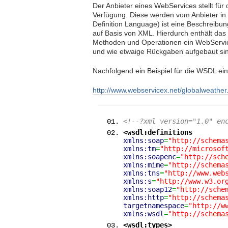
Der Anbieter eines WebServices stellt fü
Verfügung. Diese werden vom Anbieter in
Definition Language) ist eine Beschreibu
auf Basis von XML. Hierdurch enthält das
Methoden und Operationen ein WebService 
und wie etwaige Rückgaben aufgebaut si
Nachfolgend ein Beispiel für die WSDL ein
http://www.webservicex.net/globalweath
<!--?xml version="1.0" en
<wsdl:definitions
xmlns:soap
=
"http://schema
xmlns:tm
=
"http://microsof
xmlns:soapenc
=
"http://sch
xmlns:mime
=
"http://schema
xmlns:tns
=
"http://www.web
xmlns:s
=
"http://www.w3.or
xmlns:soap12
=
"http://sche
xmlns:http
=
"http://schema
targetnamespace
=
"http://w
xmlns:wsdl
=
"http://schema
<wsdl:types
>