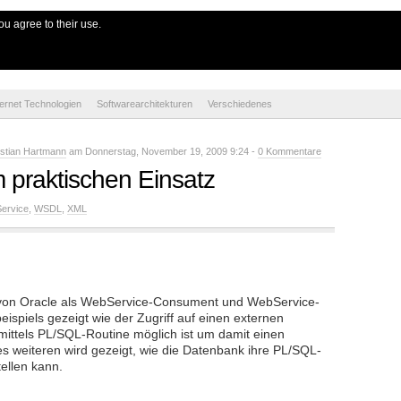
e
ou agree to their use.
ternet Technologien
Softwarearchitekturen
Verschiedenes
istian Hartmann
am Donnerstag, November 19, 2009 9:24 -
0 Kommentare
 praktischen Einsatz
ervice
,
WSDL
,
XML
tz von Oracle als WebService-Consument und WebService-
eispiels gezeigt wie der Zugriff auf einen externen
ittels PL/SQL-Routine möglich ist um damit einen
 weiteren wird gezeigt, wie die Datenbank ihre PL/SQL-
ellen kann.