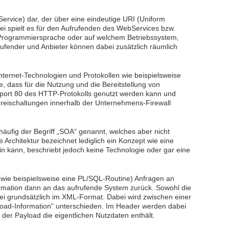
Service) dar, der über eine eindeutige URI (Uniform
Dabei spielt es für den Aufrufenden des WebServices bzw.
r Programmiersprache oder auf welchem Betriebssystem,
rufender und Anbieter können dabei zusätzlich räumlich
ternet-Technologien und Protokollen wie beispielsweise
e, dass für die Nutzung und die Bereitstellung von
port 80 des HTTP-Protokolls genutzt werden kann und
Freischaltungen innerhalb der Unternehmens-Firewall
ufig der Begriff „SOA“ genannt, welches aber nicht
 Architektur bezeichnet lediglich ein Konzept wie eine
ein kann, beschriebt jedoch keine Technologie oder gar eine
wie beispielsweise eine PL/SQL-Routine) Anfragen an
ormation dann an das aufrufende System zurück. Sowohl die
bei grundsätzlich im XML-Format. Dabei wird zwischen einer
load-Information“ unterschieden. Im Header werden dabei
der Payload die eigentlichen Nutzdaten enthält.