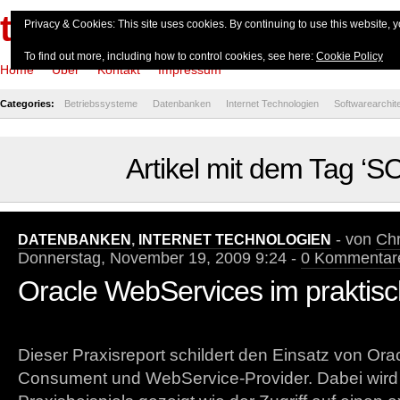
theserverside.de
Privacy & Cookies: This site uses cookies. By continuing to use this website, y
To find out more, including how to control cookies, see here:
Cookie Policy
Home
Über
Kontakt
Impressum
Categories:
Betriebssysteme
Datenbanken
Internet Technologien
Softwarearchit
Artikel mit dem Tag ‘S
- von
Chr
DATENBANKEN
,
INTERNET TECHNOLOGIEN
Donnerstag, November 19, 2009 9:24 -
0 Kommentar
Oracle WebServices im praktisc
Dieser Praxisreport schildert den Einsatz von Or
Consument und WebService-Provider. Dabei wird