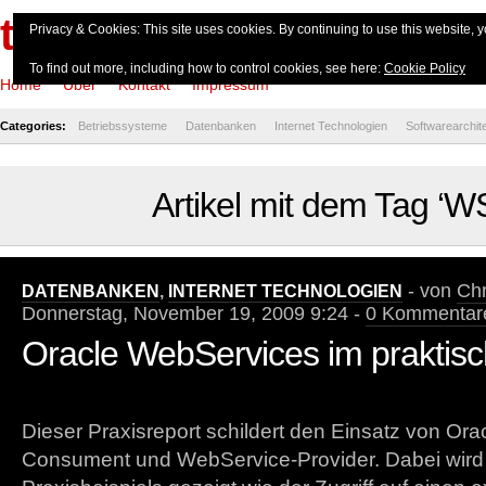
theserverside.de
Privacy & Cookies: This site uses cookies. By continuing to use this website, y
To find out more, including how to control cookies, see here:
Cookie Policy
Home
Über
Kontakt
Impressum
Categories:
Betriebssysteme
Datenbanken
Internet Technologien
Softwarearchit
Artikel mit dem Tag ‘W
- von
Chr
DATENBANKEN
,
INTERNET TECHNOLOGIEN
Donnerstag, November 19, 2009 9:24 -
0 Kommentar
Oracle WebServices im praktisc
Dieser Praxisreport schildert den Einsatz von Or
Consument und WebService-Provider. Dabei wird