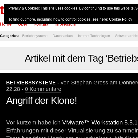
theserverside.de
Privacy & Cookies: This site uses cookies. By continuing to use this website, y
To find out more, including how to control cookies, see here:
Cookie Policy
Home
Über
Kontakt
Impressum
Categories:
Betriebssysteme
Datenbanken
Internet Technologien
Softwarearchit
Artikel mit dem Tag ‘Betrie
- von
Stephan Gross
am Donnerst
BETRIEBSSYSTEME
22:28 -
0 Kommentare
Angriff der Klone!
Vor kurzem habe ich
VMware™ Workstation 5.5.1
Erfahrungen mit dieser Virtualisierung zu sammel