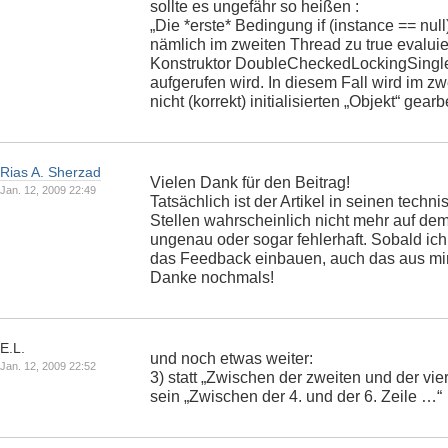
sollte es ungefähr so heißen :
„Die *erste* Bedingung if (instance == null
nämlich im zweiten Thread zu true evaluie
Konstruktor DoubleCheckedLockingSingle
aufgerufen wird. In diesem Fall wird im z
nicht (korrekt) initialisierten „Objekt“ gearbe
Rias A. Sherzad
Vielen Dank für den Beitrag!
Jan. 12, 2009 22:49
Tatsächlich ist der Artikel in seinen techn
Stellen wahrscheinlich nicht mehr auf dem
ungenau oder sogar fehlerhaft. Sobald ich 
das Feedback einbauen, auch das aus mi
Danke nochmals!
E.L.
und noch etwas weiter:
Jan. 12, 2009 22:52
3) statt „Zwischen der zweiten und der vier
sein „Zwischen der 4. und der 6. Zeile …“