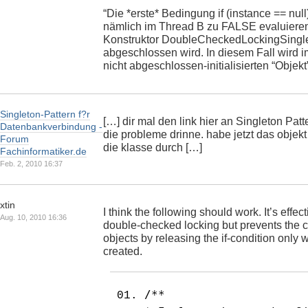
“Die *erste* Bedingung if (instance == null
nämlich im Thread B zu FALSE evaluieren
Konstruktor DoubleCheckedLockingSingle
abgeschlossen wird. In diesem Fall wird 
nicht abgeschlossen-initialisierten “Objekt”
Singleton-Pattern f?r
[…] dir mal den link hier an Singleton Patt
Datenbankverbindung -
die probleme drinne. habe jetzt das objekt 
Forum
die klasse durch […]
Fachinformatiker.de
Feb. 2, 2010 16:37
xtin
I think the following should work. It’s effe
Aug. 10, 2010 16:36
double-checked locking but prevents the cav
objects by releasing the if-condition only w
created.
/**