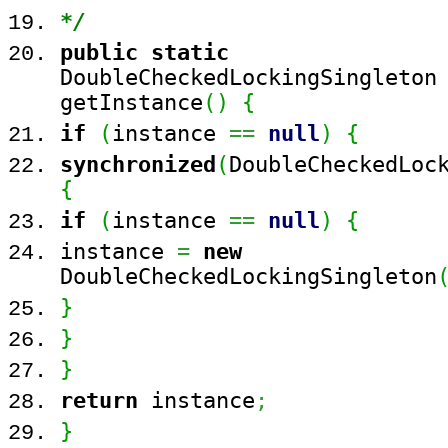
*/
public
static
DoubleCheckedLockingSingleton
getInstance
(
)
{
if
(
instance
==
null
)
{
synchronized
(
DoubleCheckedLoc
{
if
(
instance
==
null
)
{
instance
=
new
DoubleCheckedLockingSingleton
}
}
}
return
instance
;
}