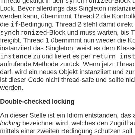
synchronized
Thread gelangt in den
-Block 
Lock. Bevor allerdings das Singleton instanzi
werden kann, übernimmt Thread 2 die Kontrol
if
die
-Bedingung. Thread 2 steht damit direkt
synchronized
-Block und muss warten, bis 
freigibt. Thread 1 übernimmt nun wieder die Ko
instanziiert das Singleton, weist es dem Klasse
instance
return ins
zu und liefert es per
aufrufende Methode zurück. Wenn jetzt Thread
darf, wird ein neues Objekt instanziiert und z
ist dieser Code nicht thread-safe und sollte ni
werden.
Double-checked locking
An dieser Stelle ist ein Idiom entstanden, das 
locking
bezeichnet wird, welches den Zugriff au
mittels einer zweiten Bedingung schützen soll.