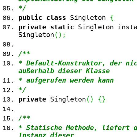
*/
public
class
Singleton
{
private
static
Singleton inst
Singleton
(
)
;
/**
* Default-Konstruktor, der ni
außerhalb dieser Klasse
* aufgerufen werden kann
*/
private
Singleton
(
)
{
}
/**
* Statische Methode, liefert 
Instanz dieser