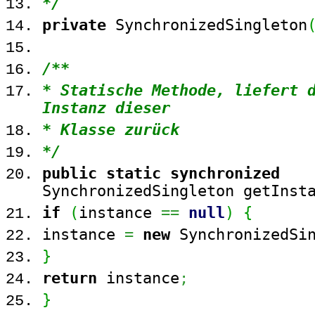
*/
private
SynchronizedSingleton
/**
* Statische Methode, liefert 
Instanz dieser
* Klasse zurück
*/
public
static
synchronized
SynchronizedSingleton getInst
if
(
instance
==
null
)
{
instance
=
new
SynchronizedSin
}
return
instance
;
}