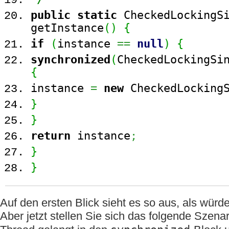
public
static
CheckedLockingSi
getInstance
(
)
{
if
(
instance
==
null
)
{
synchronized
(
CheckedLockingSi
{
instance
=
new
CheckedLockingS
}
}
return
instance
;
}
}
Auf den ersten Blick sieht es so aus, als würde
Aber jetzt stellen Sie sich das folgende Szenar