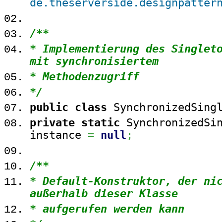
de.theserverside.designpatter
/**
* Implementierung des Singlet
mit synchronisiertem
* Methodenzugriff
*/
public
class
SynchronizedSing
private
static
SynchronizedSin
instance
=
null
;
/**
* Default-Konstruktor, der ni
außerhalb dieser Klasse
* aufgerufen werden kann