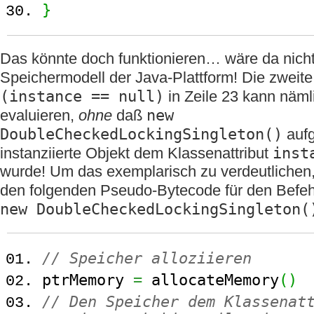
}
Das könnte doch funktionieren… wäre da nich
Speichermodell der Java-Plattform! Die zwei
(instance == null)
in Zeile 23 kann näml
new
evaluieren,
ohne
daß
DoubleCheckedLockingSingleton()
aufg
inst
instanziierte Objekt dem Klassenattribut
wurde! Um das exemplarisch zu verdeutlichen
den folgenden Pseudo-Bytecode für den Befe
new DoubleCheckedLockingSingleton(
// Speicher alloziieren
ptrMemory
=
allocateMemory
(
)
// Den Speicher dem Klassenat