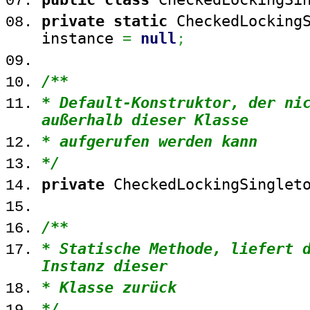
private
static
CheckedLockingS
instance
=
null
;
/**
* Default-Konstruktor, der ni
außerhalb dieser Klasse
* aufgerufen werden kann
*/
private
CheckedLockingSinglet
/**
* Statische Methode, liefert 
Instanz dieser
* Klasse zurück
*/