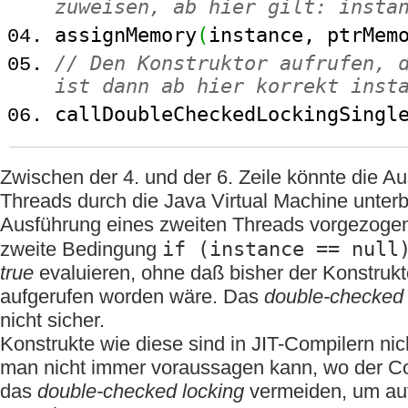
zuweisen, ab hier gilt: insta
assignMemory
(
instance, ptrMem
// Den Konstruktor aufrufen, 
ist dann ab hier korrekt inst
callDoubleCheckedLockingSingl
Zwischen der 4. und der 6. Zeile könnte die A
Threads durch die Java Virtual Machine unter
Ausführung eines zweiten Threads vorgezoge
if (instance == null
zweite Bedingung
true
evaluieren, ohne daß bisher der Konstrukto
aufgerufen worden wäre. Das
double-checked 
nicht sicher.
Konstrukte wie diese sind in JIT-Compilern nic
man nicht immer voraussagen kann, wo der Cod
das
double-checked locking
vermeiden, um auf