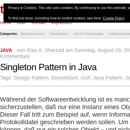
theserverside.de
Privacy & Cookies: This site uses cookies. By continuing to use this website, y
To find out more, including how to control cookies, see here:
Cookie Policy
Home
Über
Kontakt
Impressum
Categories:
Betriebssysteme
Datenbanken
Internet Technologien
Softwarearchit
- von
Rias A. Sherzad
am Samstag, August 26, 20
JAVA
Kommentare
Singleton Pattern in Java
Tags:
Design Pattern
,
Einzelstück
,
GoF
,
Java Pattern
,
S
Während der Softwareentwicklung ist es man
sicherzustellen, daß nur eine Instanz eines Obje
Dieser Fall tritt zum Beispiel auf, wenn Informa
Protokolldatei geschrieben werden sollen. Um 
können, daß nur
ein
solches Objekt – und nicht