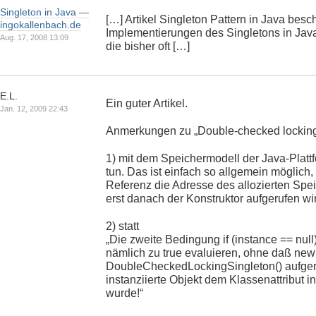
Singleton in Java —
[…] Artikel Singleton Pattern in Java besch
ingokallenbach.de
Implementierungen des Singletons in Jav
Aug. 17, 2008 13:09
die bisher oft […]
E.L.
Ein guter Artikel.
Jan. 12, 2009 22:43
Anmerkungen zu „Double-checked locking
1) mit dem Speichermodell der Java-Plattf
tun. Das ist einfach so allgemein möglich
Referenz die Adresse des allozierten Sp
erst danach der Konstruktor aufgerufen wi
2) statt
„Die zweite Bedingung if (instance == null
nämlich zu true evaluieren, ohne daß new
DoubleCheckedLockingSingleton() aufger
instanziierte Objekt dem Klassenattribut 
wurde!“