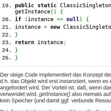
public
static
ClassicSingleto
getInstance
(
)
{
if
(
instance
==
null
)
{
instance
=
new
ClassicSinglet
}
return
instance
;
}
}
Der obige Code implementiert das Konzept de
d.h. das Objekt wird erst instanziiert, wenn es 
angefordert wird. Der Vorteil ist, daß, wenn d
verwendet wird,
getInstance()
also niemals auf
kein Speicher (und damit ggf. verbunde Resour