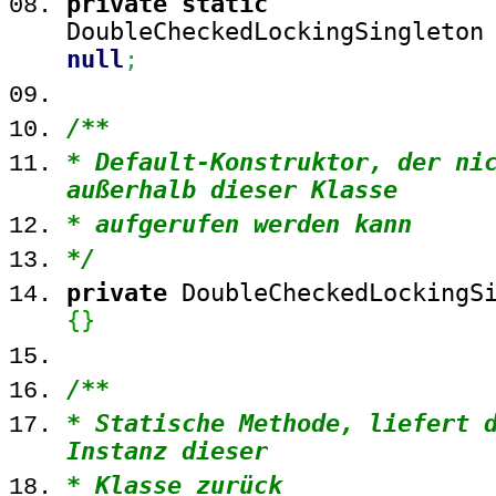
private
static
DoubleCheckedLockingSingleton
null
;
/**
* Default-Konstruktor, der ni
außerhalb dieser Klasse
* aufgerufen werden kann
*/
private
DoubleCheckedLockingSi
{
}
/**
* Statische Methode, liefert 
Instanz dieser
* Klasse zurück