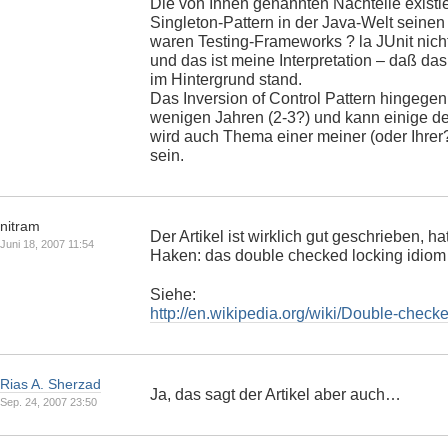
Die von Ihnen genannten Nachteile existier
Singleton-Pattern in der Java-Welt seinen
waren Testing-Frameworks ? la JUnit nicht
und das ist meine Interpretation – daß das
im Hintergrund stand.
Das Inversion of Control Pattern hingegen g
wenigen Jahren (2-3?) und kann einige de
wird auch Thema einer meiner (oder Ihrer? 
sein.
nitram
Der Artikel ist wirklich gut geschrieben, h
Juni 18, 2007 11:54
Haken: das double checked locking idiom g
Siehe:
http://en.wikipedia.org/wiki/Double-check
Rias A. Sherzad
Ja, das sagt der Artikel aber auch…
Sep. 24, 2007 23:50