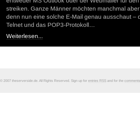
entweder MS Outlook oder der Webmailer für den
streiken. Ganze Männer möchten manchmal aber 
denn nun eine solche E-Mail genau ausschaut – das 
Telnet und das POP3-Protokoll…
Weiterlesen...
© 2007 theserverside.de. All Rights Reserved. Sign up for
entries RSS
and for the
comment