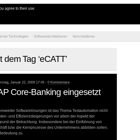
e
ou agree to their use.
ternet Technologien
Softwarearchitekturen
Verschiedenes
mit dem Tag ‘eCATT’
stag, Januar 22, 2009 17:45 -
0 Kommentare
AP Core-Banking eingesetzt
nsweiter Softwarelösungen ist das Thema Testautomation nicht
n- und Effizienzsteigerungen vor allem der Aspekt der
rund der Betrachtung. Insbesondere bei der Einführung von
häft bzw. die Kernprozesse des Unternehmens abbilden sollen,
 Bedeutung zu.