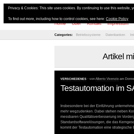
theserverside.d
Privacy & Cookies: This site uses cookies. By continuing to use this website, y
To find out more, including how to control cookies, see here:
Cookie Policy
Home
Über
Kontakt
Impressum
Categories:
Betriebssysteme
Datenbanken
In
Artikel 
- von
Alberto Vivenzio
am Donner
VERSCHIEDENES
Testautomation im S
Insbesondere bei der Einführung unternehme
mehr wegzudenken. Dabei stehen neben Koste
messbaren Qualitätsverbesserung im Vorderg
Standardsoftwarelösungen, die das Kerngesc
kommt der Testautomation eine strategische