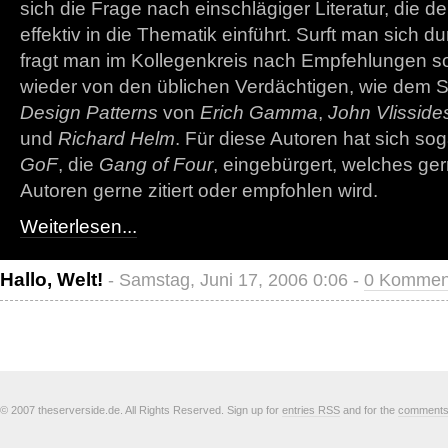
sich die Frage nach einschlägiger Literatur, die 
effektiv in die Thematik einführt. Surft man sich 
fragt man im Kollegenkreis nach Empfehlungen s
wieder von den üblichen Verdächtigen, wie dem 
Design Patterns
von
Erich Gamma
,
John Vlisside
und
Richard Helm
. Für diese Autoren hat sich s
GoF
, die
Gang of Four
, eingebürgert, welches ge
Autoren gerne zitiert oder empfohlen wird.
Weiterlesen...
Hallo, Welt!
- Samstag, Juni 17, 2006 0:06 -
0 Kommen
© 2007 theserverside.de. All Rights Reserved. Sign up for
entries RSS
and for the
comment