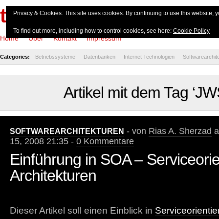
theserverside.de
Privacy & Cookies: This site uses cookies. By continuing to use this website, y
To find out more, including how to control cookies, see here:
Cookie Policy
Home
Über
Kontakt
Impressum
Categories:
Betriebssysteme
Datenbanken
Internet Technologien
Softwarearchit
Artikel mit dem Tag ‘J
- von
Rias A. Sherzad
a
SOFTWAREARCHITEKTUREN
15, 2008 21:35 -
0 Kommentare
Einführung in SOA – Serviceorie
Architekturen
Dieser Artikel soll einen Einblick in
Serviceorientie