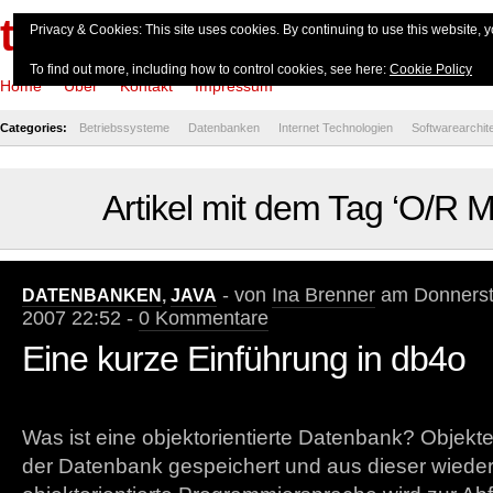
theserverside.de
Privacy & Cookies: This site uses cookies. By continuing to use this website, y
To find out more, including how to control cookies, see here:
Cookie Policy
Home
Über
Kontakt
Impressum
Categories:
Betriebssysteme
Datenbanken
Internet Technologien
Softwarearchit
Artikel mit dem Tag ‘O/R 
- von
Ina Brenner
am Donnerst
DATENBANKEN
,
JAVA
2007 22:52 -
0 Kommentare
Eine kurze Einführung in db4o
Was ist eine objektorientierte Datenbank? Objekte
der Datenbank gespeichert und aus dieser wiede