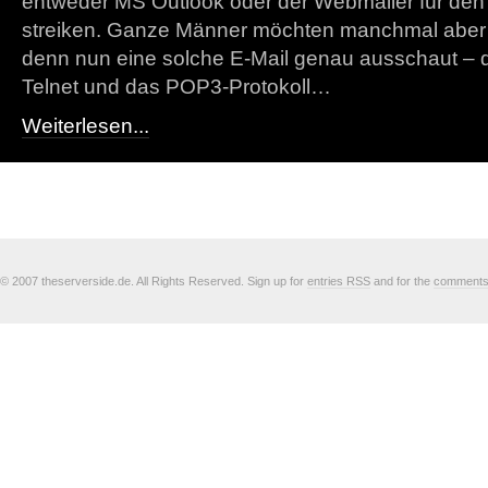
entweder MS Outlook oder der Webmailer für den
streiken. Ganze Männer möchten manchmal aber 
denn nun eine solche E-Mail genau ausschaut – das 
Telnet und das POP3-Protokoll…
Weiterlesen...
© 2007 theserverside.de. All Rights Reserved. Sign up for
entries RSS
and for the
comment