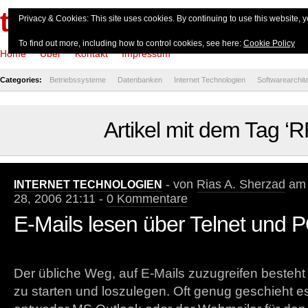
theserverside.de
Privacy & Cookies: This site uses cookies. By continuing to use this website, y
To find out more, including how to control cookies, see here:
Cookie Policy
Home
Über
Kontakt
Impressum
Categories:
Betriebssysteme
Datenbanken
Internet Technologien
Softwarearchit
Artikel mit dem Tag ‘
- von
Rias A. Sherzad
am 
INTERNET TECHNOLOGIEN
28, 2006 21:11 -
0 Kommentare
E-Mails lesen über Telnet und 
Der übliche Weg, auf E-Mails zuzugreifen besteht
zu starten und loszulegen. Oft genug geschieht e