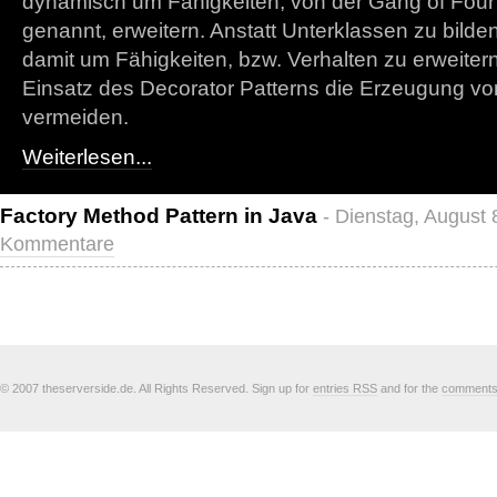
dynamisch um Fähigkeiten, von der Gang of Fou
genannt, erweitern. Anstatt Unterklassen zu bilde
damit um Fähigkeiten, bzw. Verhalten zu erweitern
Einsatz des Decorator Patterns die Erzeugung vo
vermeiden.
Weiterlesen...
Factory Method Pattern in Java
- Dienstag, August 
Kommentare
© 2007 theserverside.de. All Rights Reserved. Sign up for
entries RSS
and for the
comment