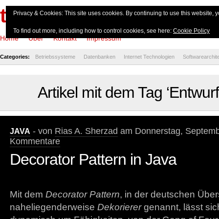
theserverside.de
Privacy & Cookies: This site uses cookies. By continuing to use this website, y
To find out more, including how to control cookies, see here:
Cookie Policy
Home
Über
Kontakt
Impressum
Categories:
Betriebssysteme
Datenbanken
Internet Technologien
Softwarearchit
Artikel mit dem Tag ‘Entwur
- von
Rias A. Sherzad
am Donnerstag, Septembe
JAVA
Kommentare
Decorator Pattern in Java
Mit dem
Decorator Pattern
, in der deutschen Übe
naheliegenderweise
Dekorierer
genannt, lässt sic