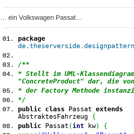
… ein Volkswagen Passat…
package
de.theserverside.designpatter
/**
* Stellt im UML-Klassendiagra
"ConcreteProduct" dar, die vo
* der Factory Methode instanz
*/
public
class
Passat
extends
AbstraktesFahrzeug
{
public
Passat
(
int
kw
)
{