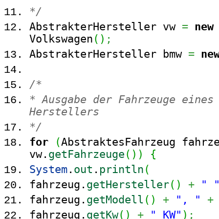
*/
AbstrakterHersteller vw
=
new
Volkswagen
(
)
;
AbstrakterHersteller bmw
=
ne
/*
* Ausgabe der Fahrzeuge eines
Herstellers
*/
for
(
AbstraktesFahrzeug fahr
vw.
getFahrzeuge
(
)
)
{
System
.
out
.
println
(
fahrzeug.
getHersteller
(
)
+
" 
fahrzeug.
getModell
(
)
+
", "
+
fahrzeug.
getKw
(
)
+
" KW"
)
;