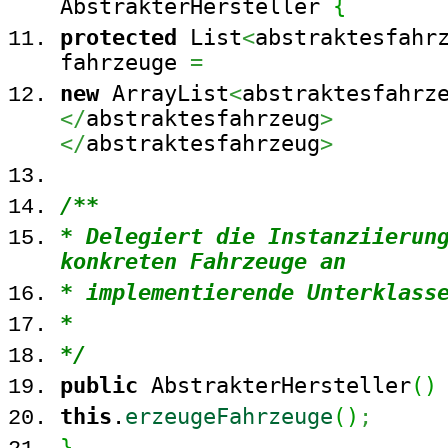
AbstrakterHersteller
{
protected
List
<
abstraktesfahr
fahrzeuge
=
new
ArrayList
<
abstraktesfahrz
</
abstraktesfahrzeug
>
</
abstraktesfahrzeug
>
/**
* Delegiert die Instanziierun
konkreten Fahrzeuge an
* implementierende Unterklass
*
*/
public
AbstrakterHersteller
(
)
this
.
erzeugeFahrzeuge
(
)
;
}