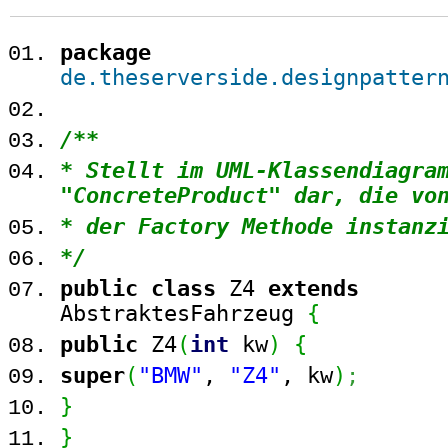
package
de.theserverside.designpatter
/**
* Stellt im UML-Klassendiagra
"ConcreteProduct" dar, die vo
* der Factory Methode instanz
*/
public
class
Z4
extends
AbstraktesFahrzeug
{
public
Z4
(
int
kw
)
{
super
(
"BMW"
,
"Z4"
, kw
)
;
}
}