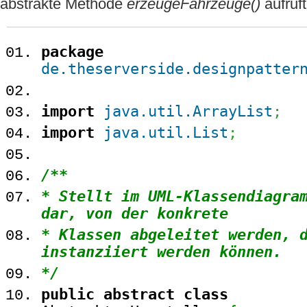
abstrakte Methode
erzeugeFahrzeuge()
aufruft
package
de.theserverside.designpatter
import
java.util.ArrayList
;
import
java.util.List
;
/**
* Stellt im UML-Klassendiagra
dar, von der konkrete
* Klassen abgeleitet werden, 
instanziiert werden können.
*/
public
abstract
class