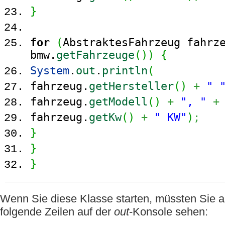
}
for
(
AbstraktesFahrzeug fahr
bmw.
getFahrzeuge
(
)
)
{
System
.
out
.
println
(
fahrzeug.
getHersteller
(
)
+
" 
fahrzeug.
getModell
(
)
+
", "
+
fahrzeug.
getKw
(
)
+
" KW"
)
;
}
}
}
Wenn Sie diese Klasse starten, müssten Sie 
folgende Zeilen auf der
out
-Konsole sehen: