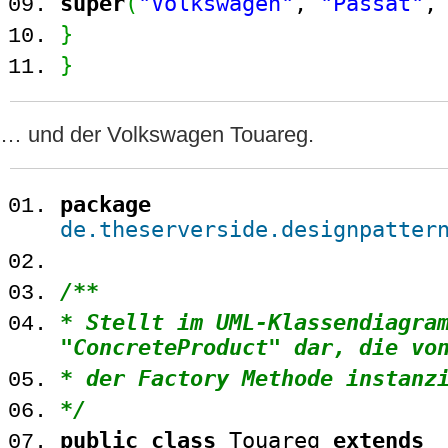
super
(
"Volkswagen"
,
"Passat"
,
}
}
… und der Volkswagen Touareg.
package
de.theserverside.designpatter
/**
* Stellt im UML-Klassendiagra
"ConcreteProduct" dar, die vo
* der Factory Methode instanz
*/
public
class
Touareg
extends