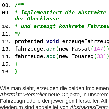
/**
* Implementiert die abstrakte
der Oberklasse
* und erzeugt konkrete Fahrze
*/
protected
void
erzeugeFahrzeu
fahrzeuge.
add
(
new
Passat
(
147
)
fahrzeuge.
add
(
new
Touareg
(
331
}
}
Wie man sieht, erzeugen die beiden Implemen
AbstrakterHersteller
neue Objekte, in unserem 
Fahrzeugmodelle der jeweiligen Hersteller. Al
wiederum sind abgeleitet von
AbstraktesFahr