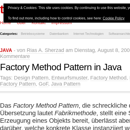
theserverside.de
Privacy & Cookies: This site uses cookies. By continuing to use this website, y
To find out more, including how to control cookies, see here:
Cookie Policy
Home
Über
Kontakt
Impressum
Categories:
Betriebssysteme
Datenbanken
Internet Technologien
Softwarearchit
- von
Rias A. Sherzad
am Dienstag, August 8, 200
JAVA
Kommentare
Factory Method Pattern in Java
Tags:
Design Pattern
,
Entwurfsmuster
,
Factory Method
,
Factory Pattern
,
GoF
,
Java Pattern
Das
Factory Method Pattern
, die schreckliche
Übersetzung lautet
Fabrikmethode
, stellt eine
Erzeugung eines Objekts bereit, überlässt abe
darüber, welche konkrete Klasse instanziiert w