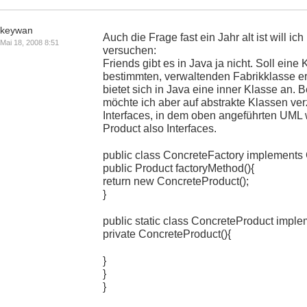
keywan
Auch die Frage fast ein Jahr alt ist will ic
Mai 18, 2008 8:51
versuchen:
Friends gibt es in Java ja nicht. Soll eine
bestimmten, verwaltenden Fabrikklasse 
bietet sich in Java eine inner Klasse an. 
möchte ich aber auf abstrakte Klassen ver
Interfaces, in dem oben angeführten UML
Product also Interfaces.
public class ConcreteFactory implements 
public Product factoryMethod(){
return new ConcreteProduct();
}
public static class ConcreteProduct imple
private ConcreteProduct(){
}
}
}