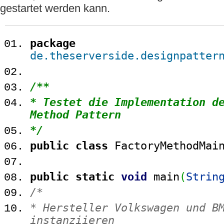
gestartet werden kann.
package
de.theserverside.designpatter
/**
* Testet die Implementation d
Method Pattern
*/
public
class
FactoryMethodMa
public
static
void
main
(
Strin
/*
* Hersteller Volkswagen und B
instanziieren