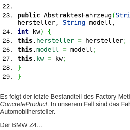
public
AbstraktesFahrzeug
(
Str
hersteller,
String
modell,
int
kw
)
{
this
.
hersteller
=
hersteller
;
this
.
modell
=
modell
;
this
.
kw
=
kw
;
}
}
Es folgt der letzte Bestandteil des Factory Me
ConcreteProduct
. In unserem Fall sind das F
Automobilhersteller.
Der BMW Z4…