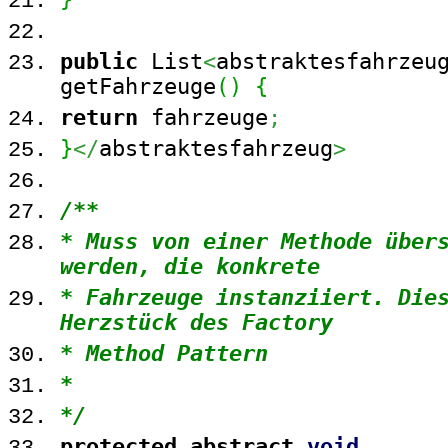
public
List
<
abstraktesfahrzeu
getFahrzeuge
(
)
{
return
fahrzeuge
;
}
</
abstraktesfahrzeug
>
/**
* Muss von einer Methode über
werden, die konkrete
* Fahrzeuge instanziiert. Die
Herzstück des Factory
* Method Pattern
*
*/
protected
abstract
void