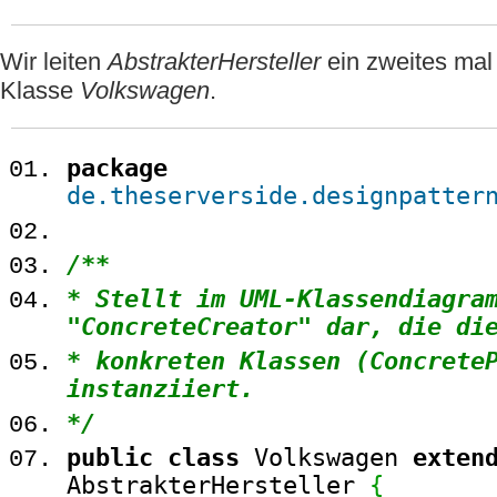
Wir leiten
AbstrakterHersteller
ein zweites mal 
Klasse
Volkswagen
.
package
de.theserverside.designpatter
/**
* Stellt im UML-Klassendiagra
"ConcreteCreator" dar, die di
* konkreten Klassen (Concrete
instanziiert.
*/
public
class
Volkswagen
exten
AbstrakterHersteller
{