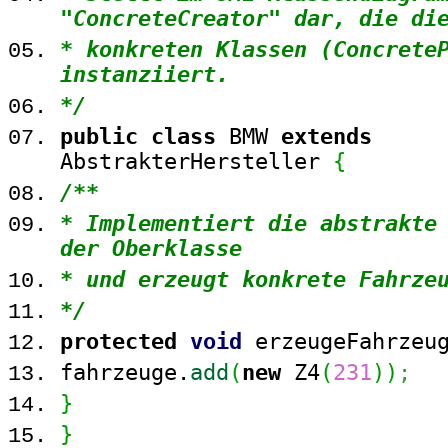
"ConcreteCreator" dar, die di
* konkreten Klassen (Concrete
instanziiert.
*/
public
class
BMW
extends
AbstrakterHersteller
{
/**
* Implementiert die abstrakte
der Oberklasse
* und erzeugt konkrete Fahrze
*/
protected
void
erzeugeFahrzeu
fahrzeuge.
add
(
new
Z4
(
231
)
)
;
}
}