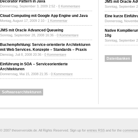
Decorator Pattern in Java
JMS mit Oracle A
Donnerstag, September 3, 2009 2:52 -
0 Kommentare
Sonntag, September 2
Cloud Computing mit Google App Engine und Java
Eine kurze Einführ
Montag, August 17, 2009 2:10 -
1 Kommentar
Donnerstag, November
JMS mit Oracle Advanced Queueing
Native Kompilierun
Sonntag, September 28, 2008 16:36 -
0 Kommentare
10g
Sonntag, September 2
Buchempfehlung: Service-orientierte Architekturen
mit Web Services. Konzepte – Standards – Praxis
Dienstag, Juli 8, 2008 20:36 -
0 Kommentare
Datenbanken
Einführung in SOA – Serviceorientierte
Architekturen
Donnerstag, Mai 15, 2008 21:35 -
0 Kommentare
Softwarearchitekturen
© 2007 theserverside.de. All Rights Reserved. Sign up for
entries RSS
and for the
comment