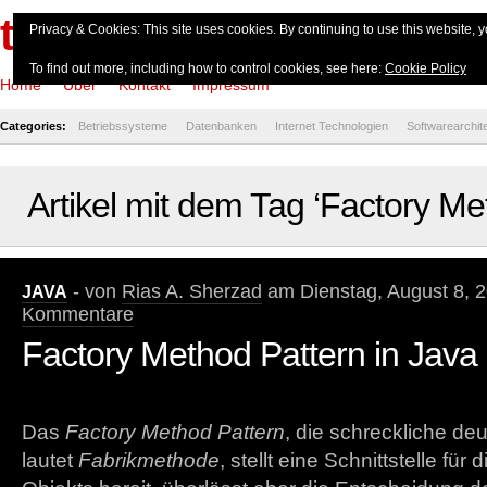
theserverside.de
Privacy & Cookies: This site uses cookies. By continuing to use this website, y
To find out more, including how to control cookies, see here:
Cookie Policy
Home
Über
Kontakt
Impressum
Categories:
Betriebssysteme
Datenbanken
Internet Technologien
Softwarearchit
Artikel mit dem Tag ‘Factory Me
- von
Rias A. Sherzad
am Dienstag, August 8, 
JAVA
Kommentare
Factory Method Pattern in Java
Das
Factory Method Pattern
, die schreckliche d
lautet
Fabrikmethode
, stellt eine Schnittstelle fü