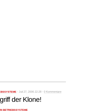
- Juli 27, 2006 22:28 -
0 Kommentare
EBSSYSTEME
riff der Klone!
IN BETRIEBSSYSTEME