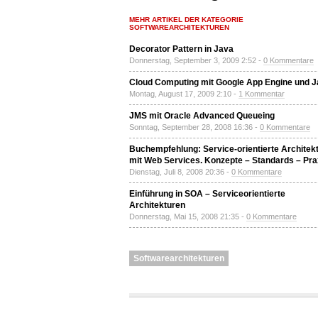
MEHR ARTIKEL DER KATEGORIE
SOFTWAREARCHITEKTUREN
Decorator Pattern in Java
Donnerstag, September 3, 2009 2:52 -
0 Kommentare
Cloud Computing mit Google App Engine und 
Montag, August 17, 2009 2:10 -
1 Kommentar
JMS mit Oracle Advanced Queueing
Sonntag, September 28, 2008 16:36 -
0 Kommentare
Buchempfehlung: Service-orientierte Architek
mit Web Services. Konzepte – Standards – Pra
Dienstag, Juli 8, 2008 20:36 -
0 Kommentare
Einführung in SOA – Serviceorientierte
Architekturen
Donnerstag, Mai 15, 2008 21:35 -
0 Kommentare
Softwarearchitekturen