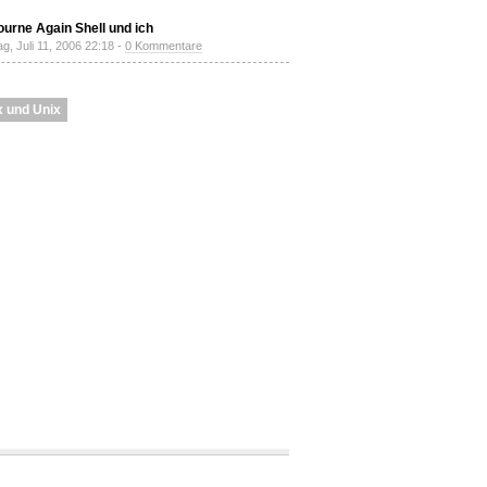
ourne Again Shell und ich
g, Juli 11, 2006 22:18 -
0 Kommentare
x und Unix