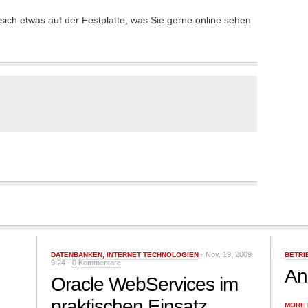
t sich etwas auf der Festplatte, was Sie gerne online sehen
- Nov. 19, 2009
DATENBANKEN
,
INTERNET TECHNOLOGIEN
BETRI
9:24 -
0 Kommentare
Ang
Oracle WebServices im
praktischen Einsatz
MORE 