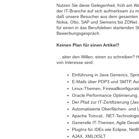
Nutzen Sie diese Gelegenheit, früh am 
der IT-Branche auf sich aufmerksam zu 
daß unsere Besucher aus dem gesamten S
Nokia, Otto, SAP und Siemens bis ZDNet. 
für einen in das Berufsleben startenden S
Bewerbungsgespräch.
Keinen Plan für einen Artikel?
… aber den Willen, einen zu schreiben? Hi
von Interesse sind:
Einführung in Java Generics, Spri
E-Mails über POP3 und SMTP, Auf
Linux-Themen, Firewallkonfigurati
Oracle Performance Optimierung
Der Pfad zur IT-Zertifizierung (Ja
Automatisierte Oberflächen- und L
Apache Tomcat, .NET-Technolog
Generelle IT-Themen, Agile Deve
PlugIns für IDEs wie Eclipse, NetB
AJAX, XML/XSLT