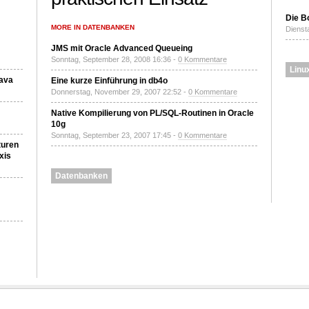
Die B
MORE IN DATENBANKEN
Diensta
JMS mit Oracle Advanced Queueing
Sonntag, September 28, 2008 16:36 -
0 Kommentare
Linu
Java
Eine kurze Einführung in db4o
Donnerstag, November 29, 2007 22:52 -
0 Kommentare
Native Kompilierung von PL/SQL-Routinen in Oracle
10g
Sonntag, September 23, 2007 17:45 -
0 Kommentare
turen
xis
Datenbanken