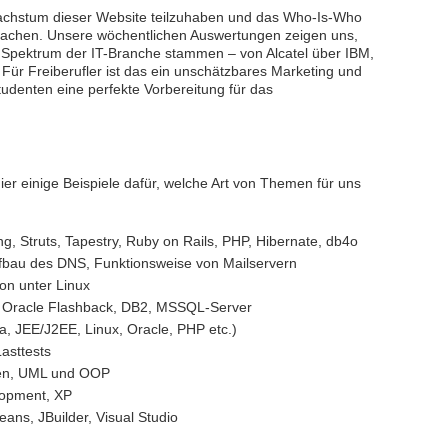
Wachstum dieser Website teilzuhaben und das Who-Is-Who
machen. Unsere wöchentlichen Auswertungen zeigen uns,
pektrum der IT-Branche stammen – von Alcatel über IBM,
Für Freiberufler ist das ein unschätzbares Marketing und
tudenten eine perfekte Vorbereitung für das
er einige Beispiele dafür, welche Art von Themen für uns
ng, Struts, Tapestry, Ruby on Rails, PHP, Hibernate, db4o
bau des DNS, Funktionsweise von Mailservern
on unter Linux
, Oracle Flashback, DB2, MSSQL-Server
va, JEE/J2EE, Linux, Oracle, PHP etc.)
asttests
ien, UML und OOP
lopment, XP
eans, JBuilder, Visual Studio