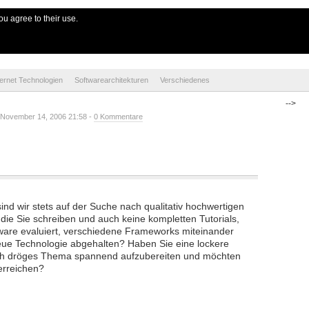
e
ou agree to their use.
ternet Technologien
Softwarearchitekturen
Verschiedenes
-->
 November 14, 2006 21:58 -
0 Kommentare
nd wir stets auf der Suche nach qualitativ hochwertigen
 die Sie schreiben und auch keine kompletten Tutorials,
ftware evaluiert, verschiedene Frameworks miteinander
neue Technologie abgehalten? Haben Sie eine lockere
lich dröges Thema spannend aufzubereiten und möchten
erreichen?