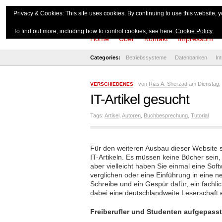
theserverside.d
Privacy & Cookies: This site uses cookies. By continuing to use this website, y
To find out more, including how to control cookies, see here:
Cookie Policy
Home
Über
Kontakt
Impressum
Categories:
Betriebssysteme
Datenbanken
In
- von
Rias A. Sherzad
am Dienstag,
VERSCHIEDENES
IT-Artikel gesucht
Tags:
Artikel
,
Autoren
,
Buchbesprechung
,
Tutorial
Für den weiteren Ausbau dieser Website si
IT-Artikeln. Es müssen keine Bücher sein,
aber vielleicht haben Sie einmal eine So
verglichen oder eine Einführung in eine 
Schreibe und ein Gespür dafür, ein fach
dabei eine deutschlandweite Leserschaft 
Freiberufler und Studenten aufgepasst