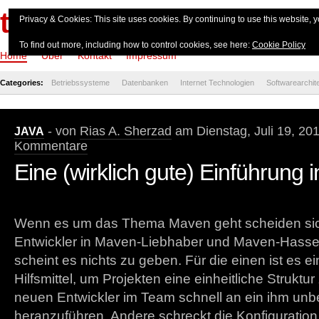
theserverside.de
Privacy & Cookies: This site uses cookies. By continuing to use this website, y
To find out more, including how to control cookies, see here:
Cookie Policy
Home
Über
Kontakt
Impressum
Categories:
Betriebssysteme
Datenbanken
Internet Technologien
Softwarearchit
- von
Rias A. Sherzad
am Dienstag, Juli 19, 20
JAVA
Kommentare
Eine (wirklich gute) Einführung
Wenn es um das Thema Maven geht scheiden sich
Entwickler in Maven-Liebhaber und Maven-Hasse
scheint es nichts zu geben. Für die einen ist es e
Hilfsmittel, um Projekten eine einheitliche Strukt
neuen Entwickler im Team schnell an ein ihm unb
heranzuführen. Andere schreckt die Konfiguration 