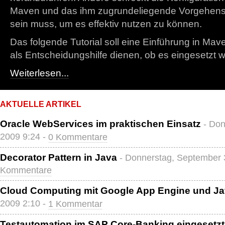
Maven und das ihm zugrundeliegende Vorgehens
sein muss, um es effektiv nutzen zu können.
Das folgende Tutorial soll eine Einführung in Mav
als Entscheidungshilfe dienen, ob es eingesetzt w
Weiterlesen...
AKTUELLE ARTIKEL
Oracle WebServices im praktischen Einsatz
- Do
2009 9:24 -
0 Kommentare
Decorator Pattern in Java
- Donnerstag, September 
Kommentare
Cloud Computing mit Google App Engine und J
2009 2:10 -
1 Kommentar
Testautomation im SAP Core-Banking eingesetzt