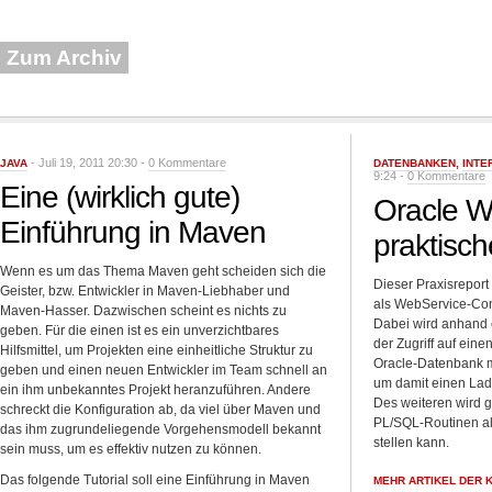
Zum Archiv
- Juli 19, 2011 20:30 -
0 Kommentare
JAVA
DATENBANKEN
,
INTE
9:24 -
0 Kommentare
Eine (wirklich gute)
Oracle W
Einführung in Maven
praktisch
Wenn es um das Thema Maven geht scheiden sich die
Dieser Praxisreport
Geister, bzw. Entwickler in Maven-Liebhaber und
als WebService-Co
Maven-Hasser. Dazwischen scheint es nichts zu
Dabei wird anhand e
geben. Für die einen ist es ein unverzichtbares
der Zugriff auf ein
Hilfsmittel, um Projekten eine einheitliche Struktur zu
Oracle-Datenbank m
geben und einen neuen Entwickler im Team schnell an
um damit einen Lad
ein ihm unbekanntes Projekt heranzuführen. Andere
Des weiteren wird g
schreckt die Konfiguration ab, da viel über Maven und
PL/SQL-Routinen al
das ihm zugrundeliegende Vorgehensmodell bekannt
stellen kann.
sein muss, um es effektiv nutzen zu können.
Das folgende Tutorial soll eine Einführung in Maven
MEHR ARTIKEL DER 