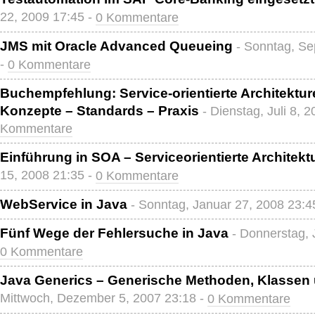
22, 2009 17:45 -
0 Kommentare
JMS mit Oracle Advanced Queueing
- Sonntag, Se
-
0 Kommentare
Buchempfehlung: Service-orientierte Architektur
Konzepte – Standards – Praxis
- Dienstag, Juli 8, 
Kommentare
Einführung in SOA – Serviceorientierte Architekt
15, 2008 21:35 -
0 Kommentare
WebService in Java
- Sonntag, Januar 27, 2008 23:4
Fünf Wege der Fehlersuche in Java
- Donnerstag, 
0 Kommentare
Java Generics – Generische Methoden, Klassen 
Mittwoch, Dezember 5, 2007 23:18 -
0 Kommentare