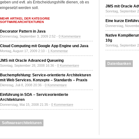
geben und evtl. als Entscheidungshilfe dienen, ob es
JMS mit Oracle A
eingesetzt werden soll.
Sonntag, September 2
MEHR ARTIKEL DER KATEGORIE
Eine kurze Einführ
SOFTWAREARCHITEKTUREN
Donnerstag, November
Decorator Pattern in Java
Native Kompilierun
Donnerstag, September 3, 2009 2:52 -
0 Kommentare
10g
Sonntag, September 2
Cloud Computing mit Google App Engine und Java
Montag, August 17, 2009 2:10 -
1 Kommentar
JMS mit Oracle Advanced Queueing
Datenbanken
Sonntag, September 28, 2008 16:36 -
0 Kommentare
Buchempfehlung: Service-orientierte Architekturen
mit Web Services. Konzepte – Standards – Praxis
Dienstag, Juli 8, 2008 20:36 -
0 Kommentare
Einführung in SOA – Serviceorientierte
Architekturen
Donnerstag, Mai 15, 2008 21:35 -
0 Kommentare
Softwarearchitekturen